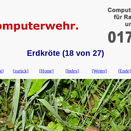
Erdkröte (18 von 27)
g]
[zurück]
[Home]
[Index]
[Weiter]
[Ende]