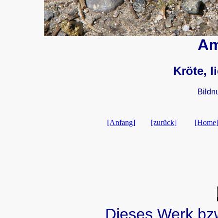
Am
Kröte, l
Bildn
[Anfang]
[zurück]
[Home
Dieses Werk bzw.