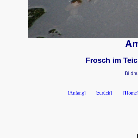
Am
Frosch im Tei
Bildn
[Anfang]
[zurück]
[Home