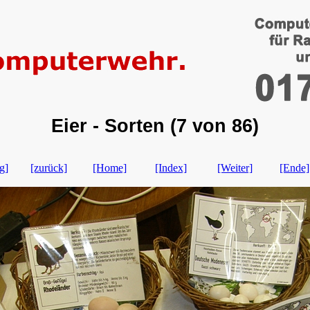
Eier - Sorten (7 von 86)
g]
[zurück]
[Home]
[Index]
[Weiter]
[Ende]