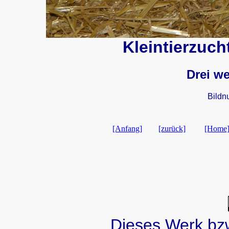
Kleintierzuch
Drei w
Bild
[Anfang]
[zurück]
[Home
Dieses Werk bzw.