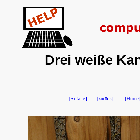
Drei weiße Kan
[Anfang]
[zurück]
[Home