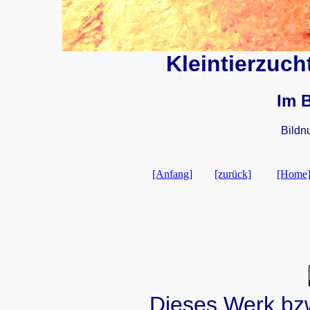
Kleintierzuch
Im 
Bild
[Anfang]
[zurück]
[Home
Dieses Werk bzw.