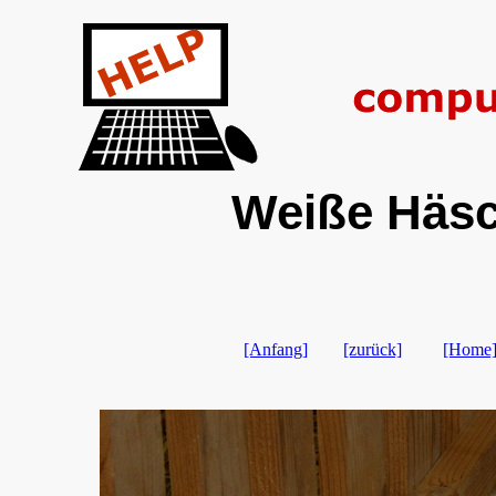
Weiße Häsc
[Anfang]
[zurück]
[Home