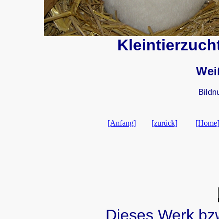
Kleintierzuch
Wei
Bild
[Anfang]
[zurück]
[Home
Dieses Werk bzw.