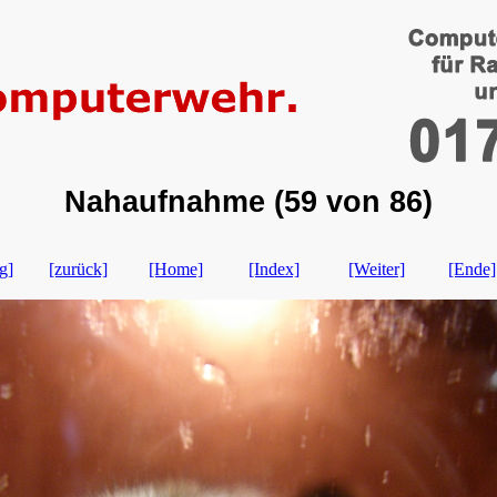
Nahaufnahme (59 von 86)
g]
[zurück]
[Home]
[Index]
[Weiter]
[Ende]