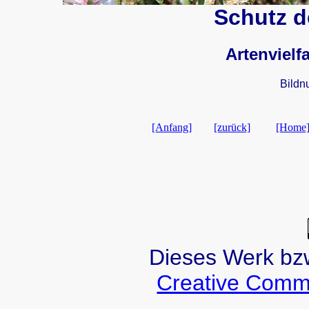
Schutz de
Artenvielf
Bildn
[Anfang]
[zurück]
[Home
Dieses Werk bzw.
Creative Comm