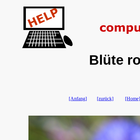
Blüte r
[Anfang]
[zurück]
[Home