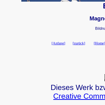
Magno
Bildn
[Anfang]
[zurück]
[Home
Dieses Werk bzw.
Creative Comm