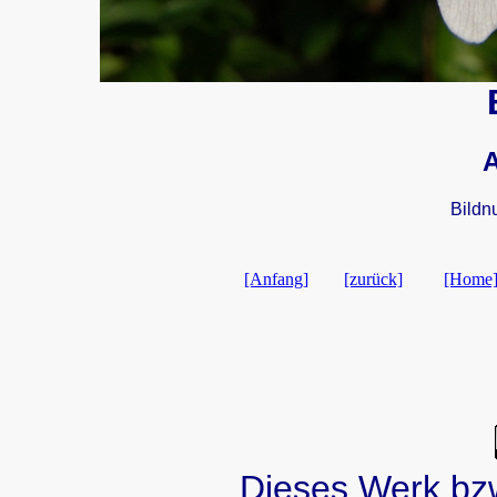
Bildn
[Anfang]
[zurück]
[Home
Dieses Werk bzw.