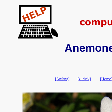
Anemone 
[Anfang]
[zurück]
[Home