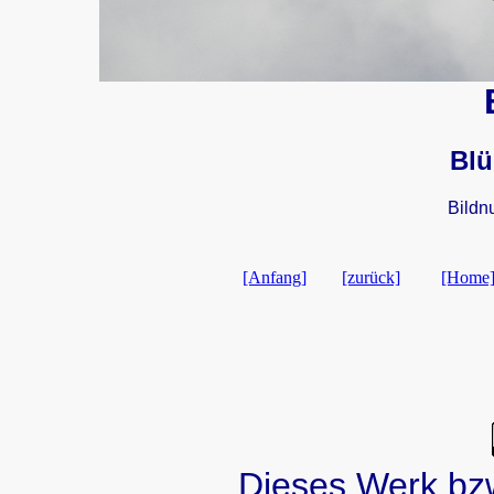
Blü
Bild
[Anfang]
[zurück]
[Home
Dieses Werk bzw.