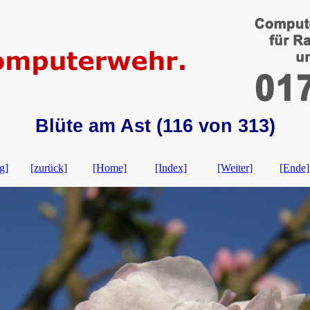
Blüte am Ast (116 von 313)
g]
[zurück]
[Home]
[Index]
[Weiter]
[Ende]