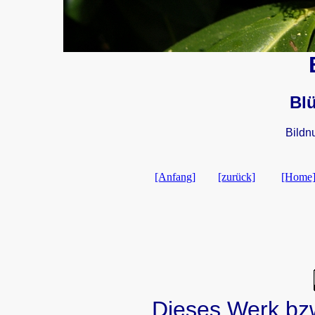
Bl
Bildn
[Anfang]
[zurück]
[Home
Dieses Werk bzw.