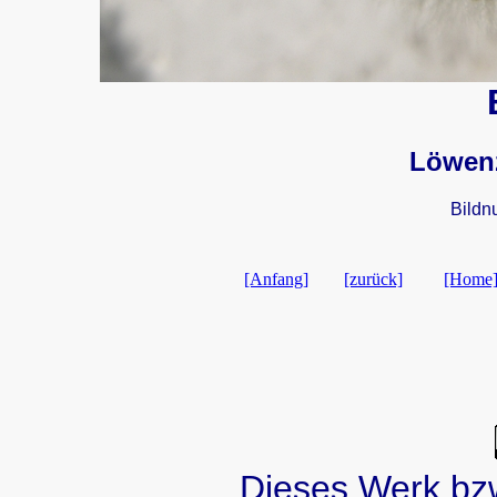
Löwenz
Bildn
[Anfang]
[zurück]
[Home
Dieses Werk bzw.