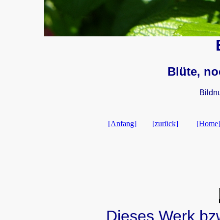
Blüte, no
Bildn
[Anfang]
[zurück]
[Home
Dieses Werk bzw.