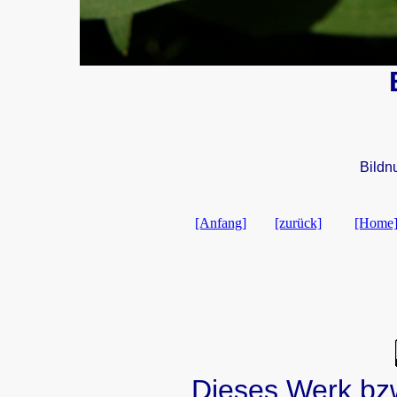
Bildn
[Anfang]
[zurück]
[Home
Dieses Werk bzw.