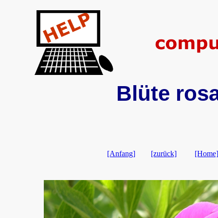
Blüte ros
[Anfang]
[zurück]
[Home