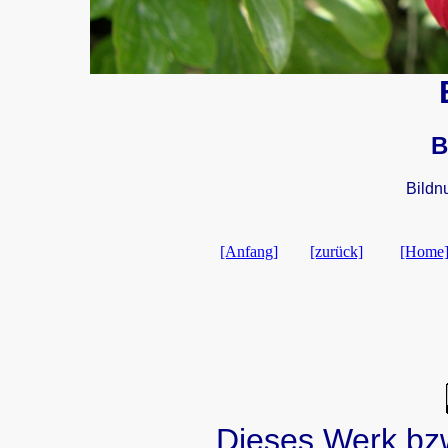
B
Bildn
[Anfang]
[zurück]
[Home
Dieses Werk bzw.