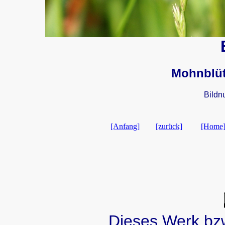
Mohnblüt
Bildn
[Anfang]
[zurück]
[Home
Dieses Werk bzw.