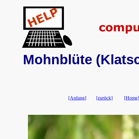
Mohnblüte (Klats
[Anfang]
[zurück]
[Home