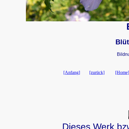
Blü
Bildn
[Anfang]
[zurück]
[Home
Dieses Werk bzw.