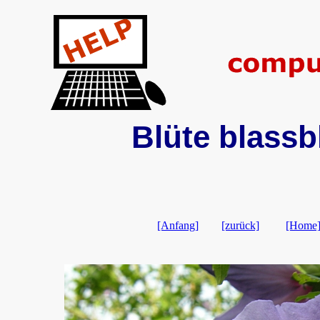
Blüte blassb
[Anfang]
[zurück]
[Home