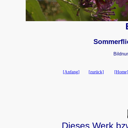
Sommerfli
Bildnu
[Anfang]
[zurück]
[Home
Dieses Werk bzw.