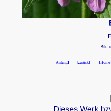
F
Bildn
[Anfang]
[zurück]
[Home
Dieses Werk bzw.