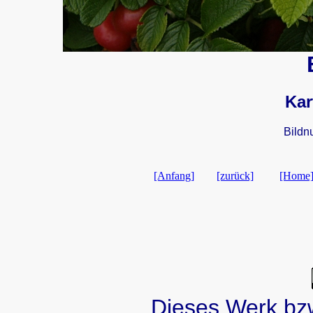
Kar
Bildn
[Anfang]
[zurück]
[Home
Dieses Werk bzw.