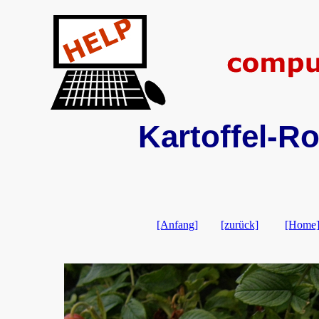
Kartoffel-Ro
[Anfang]
[zurück]
[Home