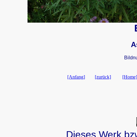
A
Bildn
[Anfang]
[zurück]
[Home
Dieses Werk bzw.