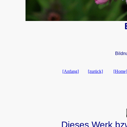
Bildn
[Anfang]
[zurück]
[Home
Dieses Werk bzw.