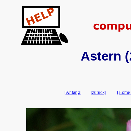
Astern (
[Anfang]
[zurück]
[Home