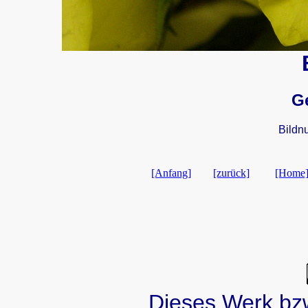
G
Bildn
[Anfang]
[zurück]
[Home
Dieses Werk bzw.