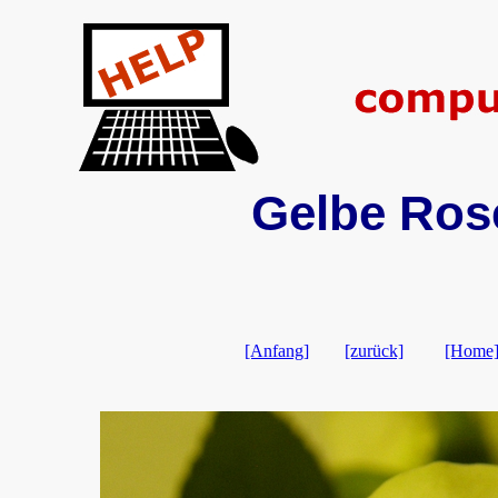
Gelbe Rose
[Anfang]
[zurück]
[Home