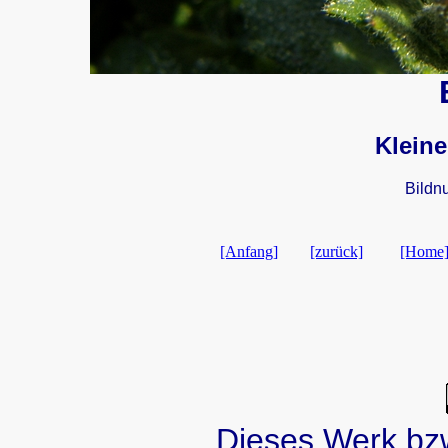
Kleine
Bildn
[Anfang]
[zurück]
[Home
Dieses Werk bzw.