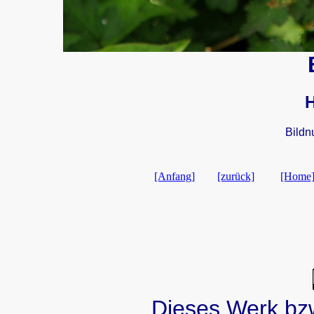
Bild
[Anfang]
[zurück]
[Home
Dieses Werk bzw.