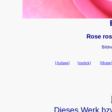
Rose ro
Bild
[Anfang]
[zurück]
[Home
Dieses Werk bzw.