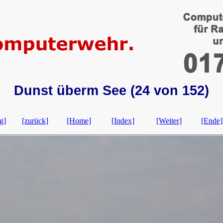
Dunst überm See (24 von 152)
g]
[zurück]
[Home]
[Index]
[Weiter]
[Ende]