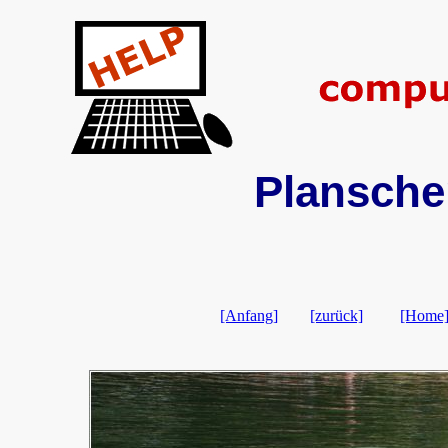
Planscher
[Anfang]
[zurück]
[Home