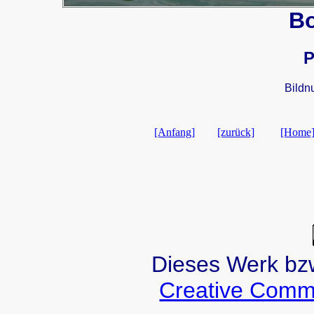
B
P
Bildn
[Anfang]
[zurück]
[Home
Dieses Werk bzw.
Creative Comm