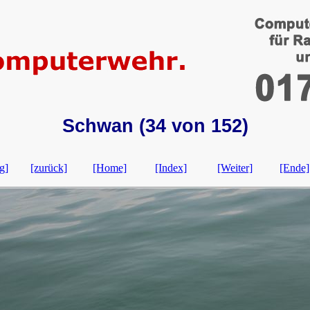
Schwan (34 von 152)
g]
[zurück]
[Home]
[Index]
[Weiter]
[Ende]