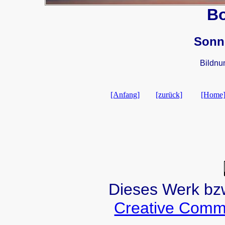
B
Sonn
Bildn
[Anfang]
[zurück]
[Home
Dieses Werk bzw.
Creative Comm