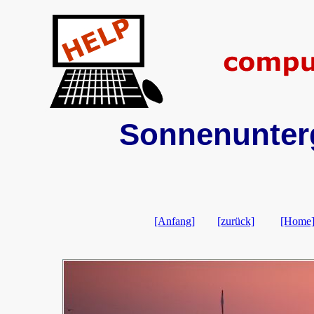
Sonnenunterg
[Anfang]
[zurück]
[Home