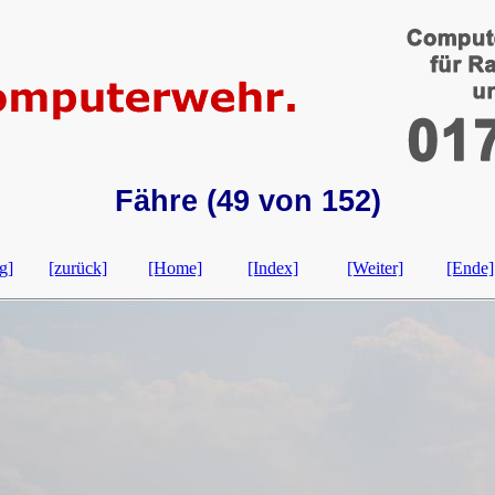
Fähre (49 von 152)
g]
[zurück]
[Home]
[Index]
[Weiter]
[Ende]