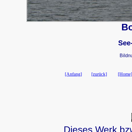
B
See
Bildn
[Anfang]
[zurück]
[Home
Dieses Werk bzw.