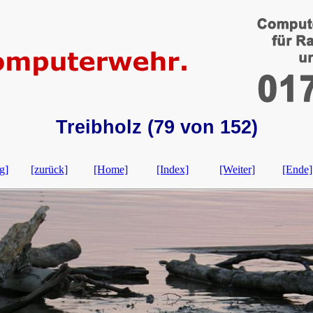
Treibholz (79 von 152)
g]
[zurück]
[Home]
[Index]
[Weiter]
[Ende]