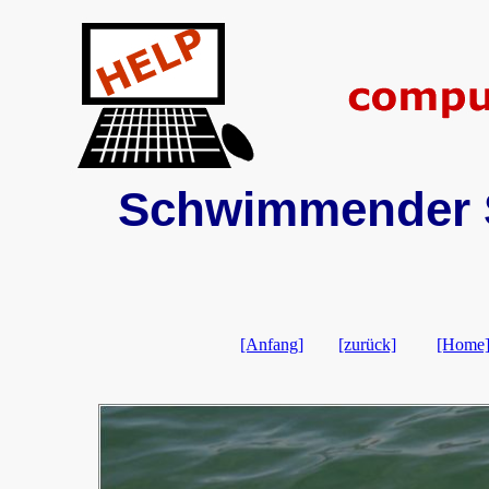
Schwimmender S
[Anfang]
[zurück]
[Home