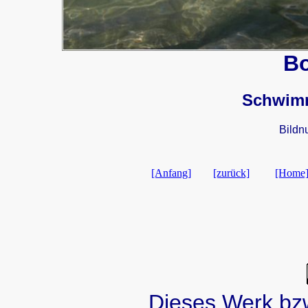
B
Schwim
Bildn
[Anfang]
[zurück]
[Home
Dieses Werk bzw.