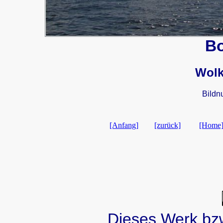
B
Wolk
Bildn
[Anfang]
[zurück]
[Home
Dieses Werk bzw.