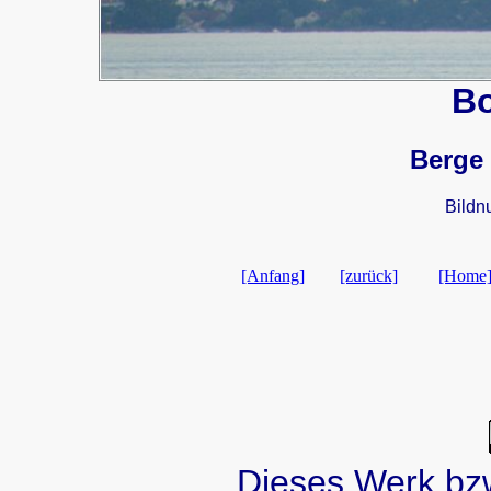
B
Berge
Bildn
[Anfang]
[zurück]
[Home
Dieses Werk bzw.