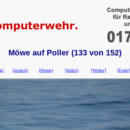
Möwe auf Poller (133 von 152)
g]
[zurück]
[Home]
[Index]
[Weiter]
[Ende]