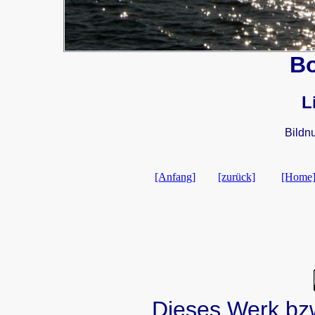
B
L
Bildn
[Anfang]
[zurück]
[Home
Dieses Werk bzw.