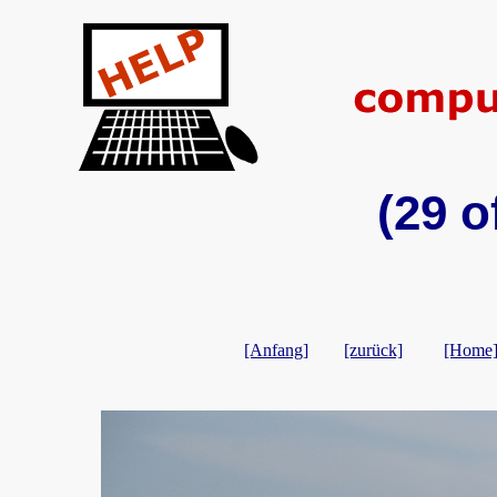
(29 o
[Anfang]
[zurück]
[Home