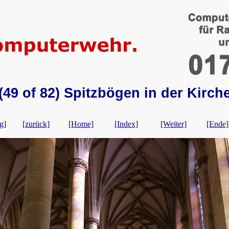
(49 of 82) Spitzbögen in der Kirch
g]
[zurück]
[Home]
[Index]
[Weiter]
[Ende]