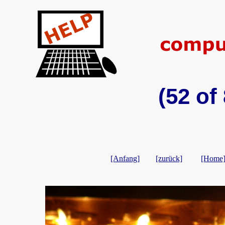
(52 of
[Anfang]
[zurück]
[Home