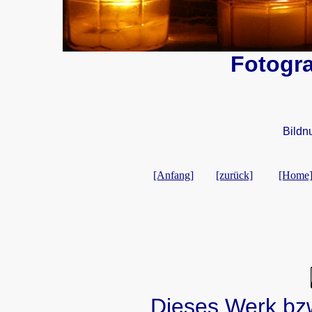
Fotogra
Bildn
[Anfang]
[zurück]
[Home
Dieses Werk bzw.