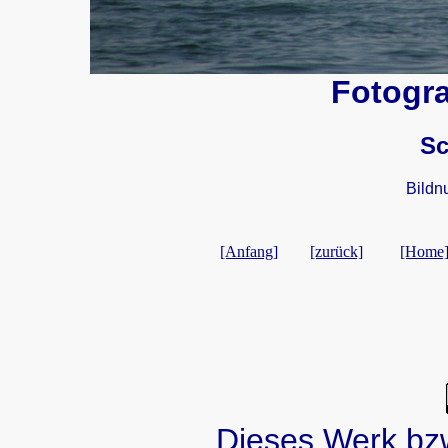
Fotogra
Sc
Bildn
[Anfang]
[zurück]
[Home
Dieses Werk bzw.