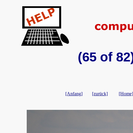
(65 of 8
[Anfang]
[zurück]
[Home