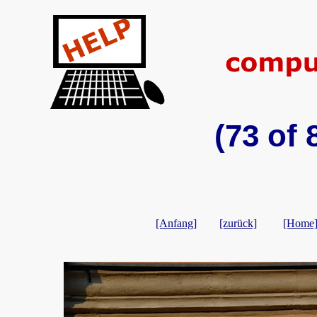
(73 of
[Anfang]
[zurück]
[Home