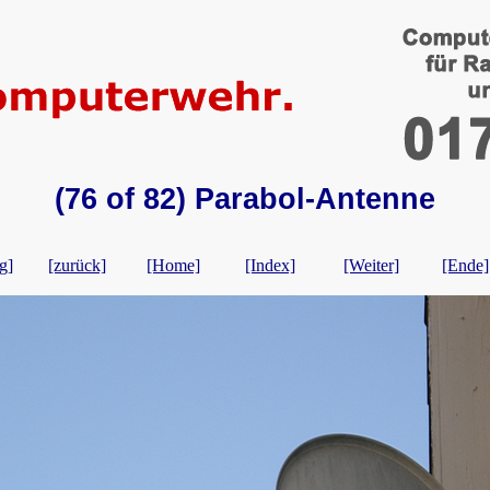
(76 of 82) Parabol-Antenne
g]
[zurück]
[Home]
[Index]
[Weiter]
[Ende]