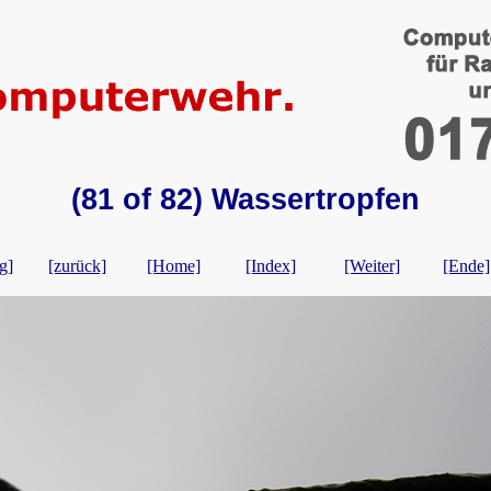
(81 of 82) Wassertropfen
g]
[zurück]
[Home]
[Index]
[Weiter]
[Ende]