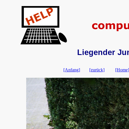
Liegender Ju
[Anfang]
[zurück]
[Home