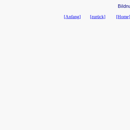
Bildn
[Anfang]
[zurück]
[Home